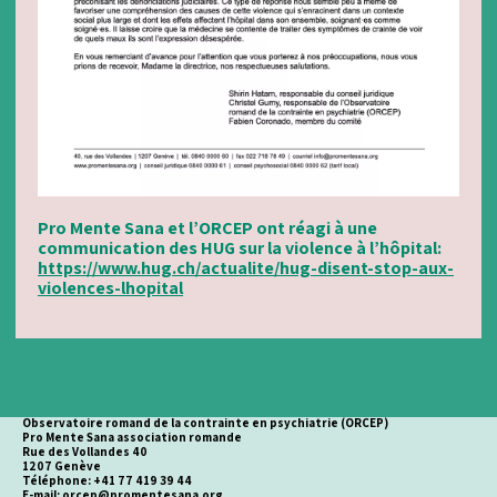
Pro Mente Sana et l’ORCEP ont réagi à une
communication des HUG sur la violence à l’hôpital:
https://www.hug.ch/actualite/hug-disent-stop-aux-
violences-lhopital
Observatoire romand de la contrainte en psychiatrie (ORCEP)
Pro Mente Sana association romande
Rue des Vollandes 40
1207 Genève
Téléphone: +41 77 419 39 44
E-mail:
orcep@promentesana.org